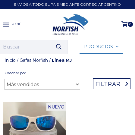
ENVÍOS A TODO EL PAÍS MEDIANTE CORREO ARGENTINO
MENÚ
0
PRODUCTOS
Inicio
/
Gafas Norfish
/
Línea MJ
Ordenar por
FILTRAR
NUEVO